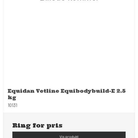
Equidan Vetline Equibodybuild-E 2.5
kg
10131
Ring for pris
Vis produkt