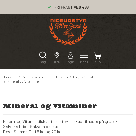
LEVERING 1-2 DAGE
FRI FRAGT VED 499
Søg
Butik
Login
Menu
Kurv
Forside
/
Produktkatalog
/
Til hesten
/
Pleje af hesten
/
Mineral og Vitaminer
Mineral og Vitaminer
Mineral og Vitamin tilskud til heste - Tilskud til heste på græs -
Salvana Brix - Salvana pellets.
Pavo SummerFit i 5 kg og 20 kg