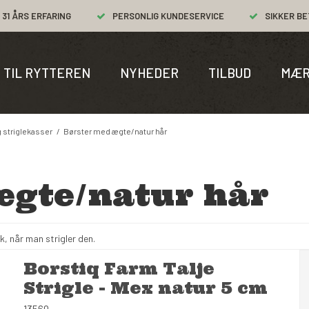
31 ÅRS ERFARING
PERSONLIG KUNDESERVICE
SIKKER BE
TIL RYTTEREN
NYHEDER
TILBUD
MÆR
g striglekasser
/
Børster med ægte/natur hår
ægte/natur hår
k, når man strigler den.
Borstiq Farm Talje
Strigle - Mex natur 5 cm
13560