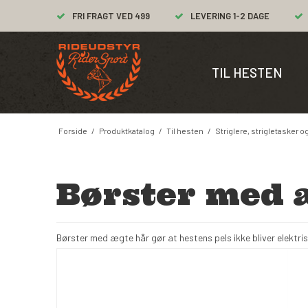
FRI FRAGT VED 499
LEVERING 1-2 DAGE
TIL HESTEN
Forside
/
Produktkatalog
/
Til hesten
/
Striglere, strigletasker o
Børster med 
Børster med ægte hår gør at hestens pels ikke bliver elektris