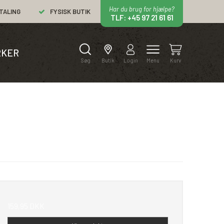
Har du brug for hjælpe?
TALING
FYSISK BUTIK
TLF: +45 97 21 61 61
KER
Søg
Butik
Login
Menu
Kurv
159,95 DKK