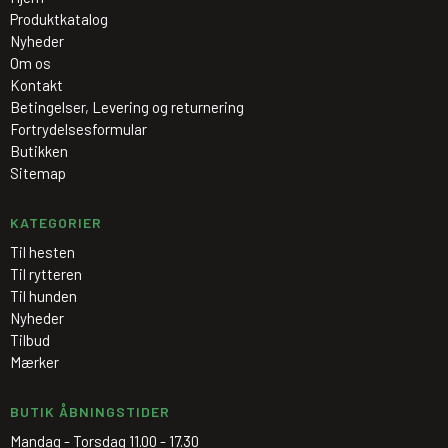
Produktkatalog
Nyheder
Om os
Kontakt
Betingelser, Levering og returnering
Fortrydelsesformular
Butikken
Sitemap
KATEGORIER
Til hesten
Til rytteren
Til hunden
Nyheder
Tilbud
Mærker
BUTIK ÅBNINGSTIDER
Mandag - Torsdag 11.00 - 17.30