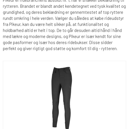
Pikeur er ridebranchens absolut nr. 1, når vi snakker beklædning til
rytteren. Brandet er blandt andet kendetegnet ved tysk kvalitet og
grundighed, og deres beklædning er gennemtestet af top ryttere
rundt omkring i hele verden. Vælger du således at købe rideudstyr
fra Pikeur, kan du være helt sikker på, at funktionalitet og
holdbarhed altid er helt i top. De to går desuden altid hånd i hånd
med lækre og moderne designs, og Pikeur er især kendt for sine
gode pasformer og især hos deres ridebukser. Disse sidder
perfekt og giver rigtigt god støtte og komfort til dig - rytteren.