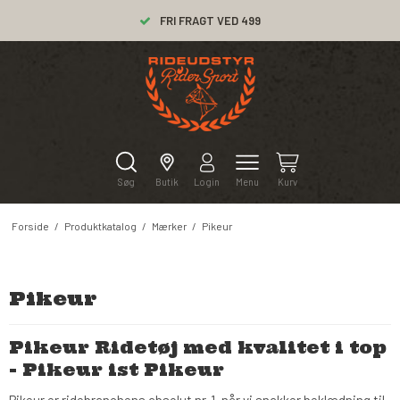
FRI FRAGT VED 499
Søg
Butik
Login
Menu
Kurv
Forside
/
Produktkatalog
/
Mærker
/
Pikeur
Pikeur
Pikeur Ridetøj med kvalitet i top
- Pikeur ist Pikeur