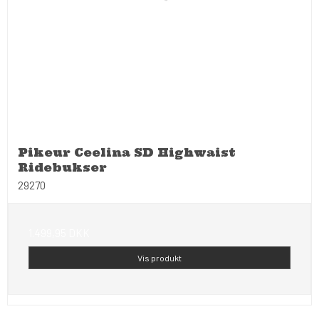
Pikeur Ceelina SD Highwaist
Ridebukser
29270
1.499,95 DKK
Vis produkt