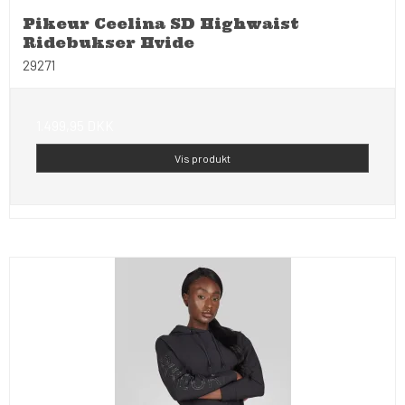
Pikeur Ceelina SD Highwaist
Ridebukser Hvide
29271
1.499,95 DKK
Vis produkt