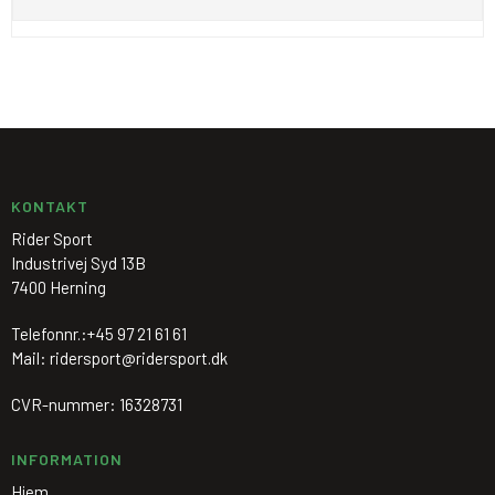
KONTAKT
Rider Sport
Industrivej Syd 13B
7400 Herning
Telefonnr.:
+45 97 21 61 61
Mail
:
ridersport@ridersport.dk
CVR-nummer
:
16328731
INFORMATION
Hjem