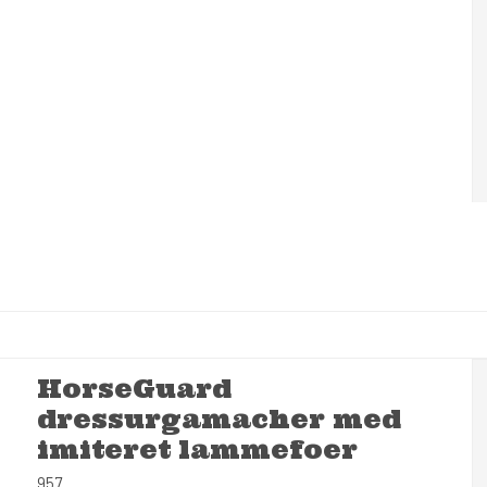
HorseGuard
dressurgamacher med
imiteret lammefoer
957