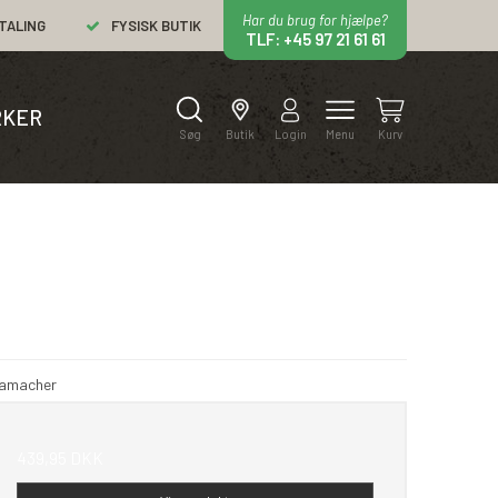
Har du brug for hjælpe?
TALING
FYSISK BUTIK
TLF: +45 97 21 61 61
KER
Søg
Butik
Login
Menu
Kurv
rgamacher
439,95 DKK