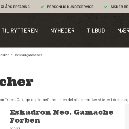
31 ÅRS ERFARING
PERSONLIG KUNDESERVICE
SIKKER BE
TIL RYTTEREN
NYHEDER
TILBUD
MÆR
lokker
/
Dressurgamacher
cher
on Track, Catago og HorseGuard er en del af de mærker vi fører i dressu
Eskadron Neo. Gamache
Forben
10623