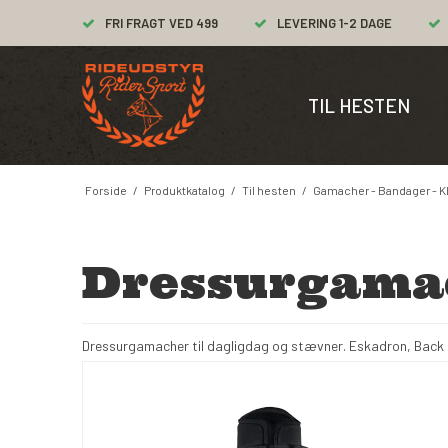
FRI FRAGT VED 499
LEVERING 1-2 DAGE
TIL HESTEN
Forside
/
Produktkatalog
/
Til hesten
/
Gamacher - Bandager - K
Dressurgama
Dressurgamacher til dagligdag og stævner. Eskadron, Back 