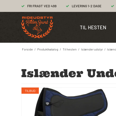
FRI FRAGT VED 499
LEVERING 1-2 DAGE
TIL HESTEN
Forside
/
Produktkatalog
/
Til hesten
/
Islænder udstyr
/
Islæn
Islænder Und
TILBUD