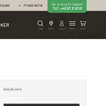
Har du brug for hjælpe?
TALING
FYSISK BUTIK
TLF: +45 97 21 61 61
KER
Søg
Butik
Login
Menu
Kurv
699,95 DKK
499,95 DKK