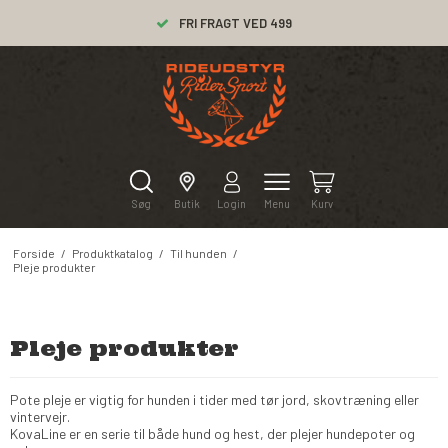
FRI FRAGT VED 499
Søg
Butik
Login
Menu
Kurv
Forside
/
Produktkatalog
/
Til hunden
/
Pleje produkter
Pleje produkter
Pote pleje er vigtig for hunden i tider med tør jord, skovtræning eller
vintervejr.
KovaLine er en serie til både hund og hest, der plejer hundepoter og