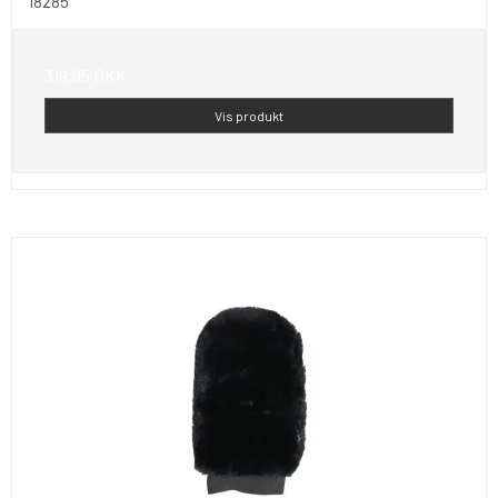
18285
319,95 DKK
Vis produkt