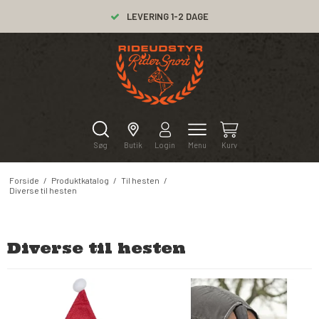
LEVERING 1-2 DAGE
Søg
Butik
Login
Menu
Kurv
Forside
/
Produktkatalog
/
Til hesten
/
Diverse til hesten
Diverse til hesten