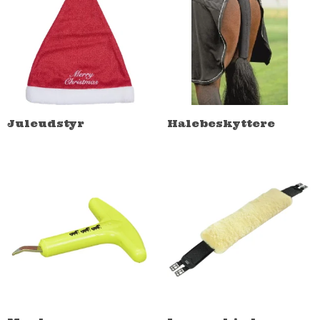
Juleudstyr
Halebeskyttere