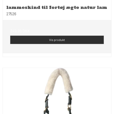
lammeskind til fortøj ægte natur lam
27526
349,95 DKK
Vis produkt