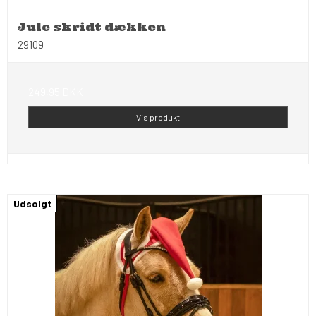
Jule skridt dækken
29109
249,95 DKK
Vis produkt
Udsolgt