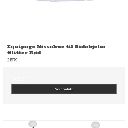
Equipage Nissehue til Ridehjelm
Glitter Rød
21579
99,95 DKK
Vis produkt