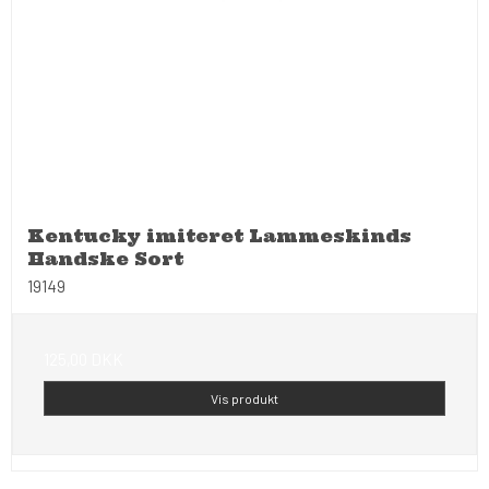
Kentucky imiteret Lammeskinds
Handske Sort
19149
125,00 DKK
Vis produkt