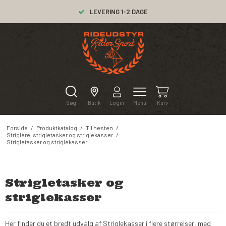
LEVERING 1-2 DAGE
Søg
Butik
Login
Menu
Kurv
Forside
/
Produktkatalog
/
Til hesten
/
Striglere, strigletasker og striglekasser
/
Strigletasker og striglekasser
Strigletasker og
striglekasser
Her finder du et bredt udvalg af Striglekasser i flere størrelser, med