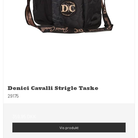
Denici Cavalli Strigle Taske
29175
359,95 DKK
Vis produkt