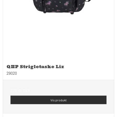
QHP Strigletaske Liz
29020
229,95 DKK
Vis produkt