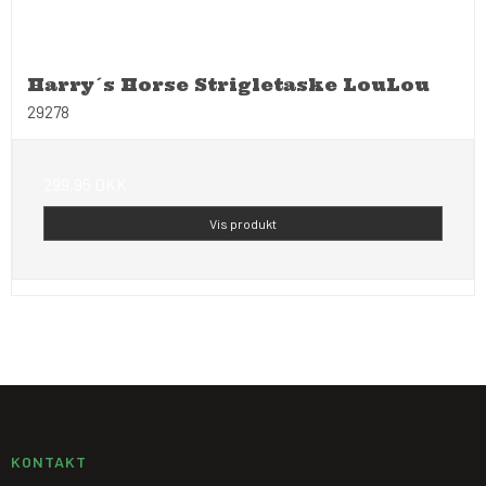
Harry´s Horse Strigletaske LouLou
29278
299,95 DKK
Vis produkt
KONTAKT