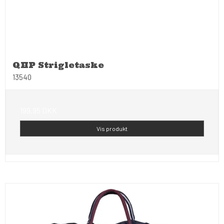
QHP Strigletaske
13540
199,95 DKK
Vis produkt