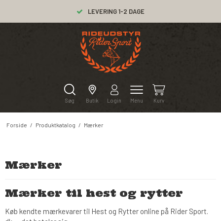
LEVERING 1-2 DAGE
Søg
Butik
Login
Menu
Kurv
Forside
/
Produktkatalog
/
Mærker
Mærker
Mærker til hest og rytter
Køb kendte mærkevarer til Hest og Rytter online på Rider Sport.