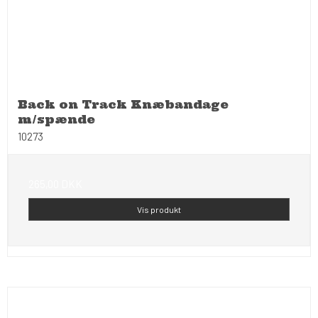
Back on Track Knæbandage
m/spænde
10273
265,00 DKK
Vis produkt