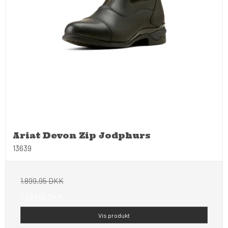
Ariat Devon Zip Jodphurs
13639
1.899,95 DKK
1.497,95 DKK
Vis produkt