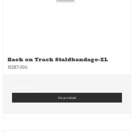
Back on Track Staldbandage-XL
10287-004
769,95 DKK
Vis produkt