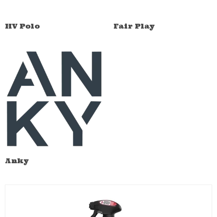
HV Polo
Fair Play
Anky