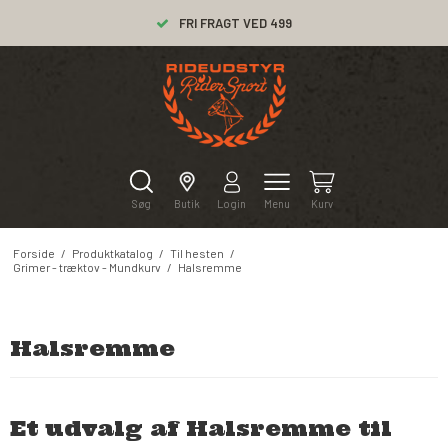
FRI FRAGT VED 499
Søg
Butik
Login
Menu
Kurv
Forside
/
Produktkatalog
/
Til hesten
/
Grimer - træktov - Mundkurv
/
Halsremme
Halsremme
Et udvalg af Halsremme til