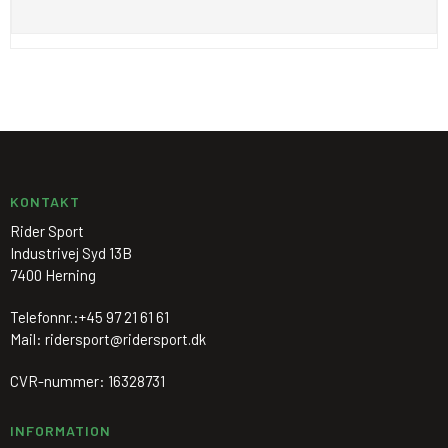
KONTAKT
Rider Sport
Industrivej Syd 13B
7400 Herning
Telefonnr.:
+45 97 21 61 61
Mail
:
ridersport@ridersport.dk
CVR-nummer
:
16328731
INFORMATION