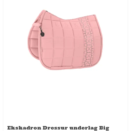
Ekskadron Dressur underlag Big