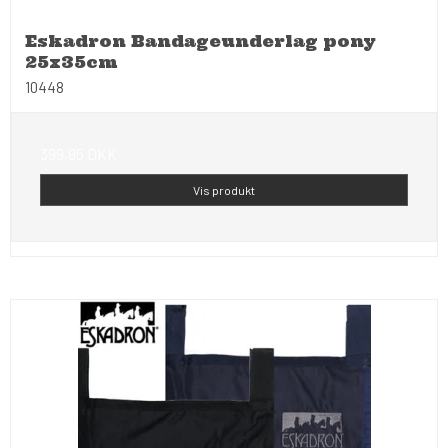
Eskadron Bandageunderlag pony
25x35cm
10448
399,95 DKK
Vis produkt