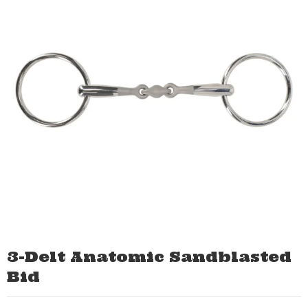
3-Delt Anatomic Sandblasted
Bid