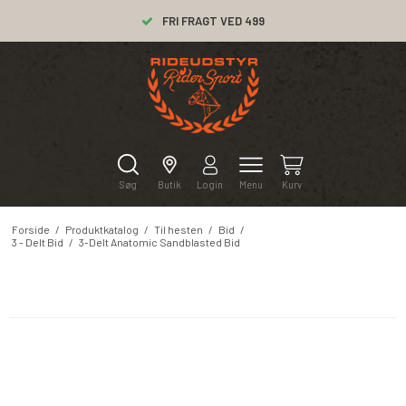
LEVERING 1-2 DAGE
FRI FRAGT VED 499
Søg
Butik
Login
Menu
Kurv
Forside
/
Produktkatalog
/
Til hesten
/
Bid
/
3 - Delt Bid
/
3-Delt Anatomic Sandblasted Bid